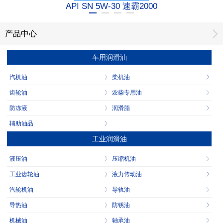
API SN 5W-30 速霸2000
产品中心
车用润滑油
汽机油
柴机油
齿轮油
农柴专用油
防冻液
润滑脂
辅助油品
工业润滑油
液压油
压缩机油
工业齿轮油
液力传动油
汽轮机油
导轨油
导热油
防锈油
机械油
轴承油