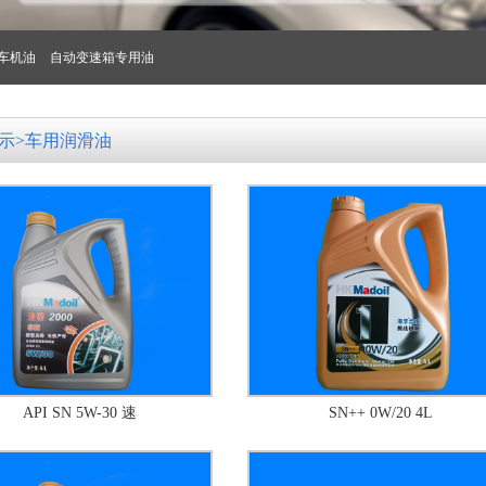
车机油
自动变速箱专用油
示>车用润滑油
API SN 5W-30 速
SN++ 0W/20 4L