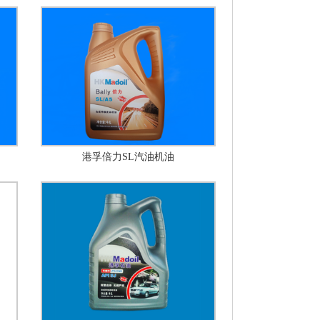
港孚倍力SL汽油机油