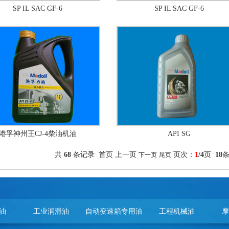
SP IL SAC GF-6
SP IL SAC GF-6
港孚神州王CJ-4柴油机油
API SG
共
68
条记录 首页 上一页
页次：
1
/4
页
18
条
下一页
尾页
油
工业润滑油
自动变速箱专用油
工程机械油
摩