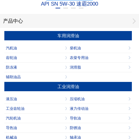
API SN 5W-30 速霸2000
产品中心
车用润滑油
汽机油
柴机油
齿轮油
农柴专用油
防冻液
润滑脂
辅助油品
工业润滑油
液压油
压缩机油
工业齿轮油
液力传动油
汽轮机油
导轨油
导热油
防锈油
机械油
轴承油